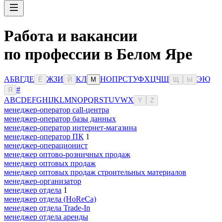
Работа и вакансии
по профессии в Белом Яре
А
Б
В
Г
Д
Е
Ж
З
И
К
Л
Н
О
П
Р
С
Т
У
Ф
Х
Ц
Ч
Ш
Э
Ю
Ё
Й
М
Щ
Ы
#
Я
A
B
C
D
E
F
G
H
I
J
K
L
M
N
O
P
Q
R
S
T
U
V
W
X
Y
Z
менеджер-оператор call-центра
менеджер-оператор базы данных
менеджер-оператор интернет-магазина
менеджер-оператор ПК
1
менеджер-операционист
менеджер оптово-розничных продаж
менеджер оптовых продаж
менеджер оптовых продаж строительных материалов
менеджер-организатор
менеджер отдела
1
менеджер отдела (HoReCa)
менеджер отдела Trade-In
менеджер отдела аренды