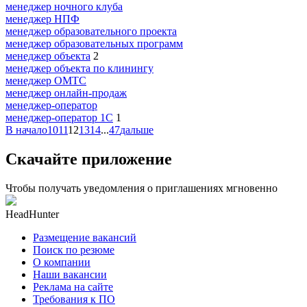
менеджер ночного клуба
менеджер НПФ
менеджер образовательного проекта
менеджер образовательных программ
менеджер объекта
2
менеджер объекта по клинингу
менеджер ОМТС
менеджер онлайн-продаж
менеджер-оператор
менеджер-оператор 1С
1
В начало
10
11
12
13
14
...
47
дальше
Скачайте приложение
Чтобы получать уведомления о приглашениях мгновенно
HeadHunter
Размещение вакансий
Поиск по резюме
О компании
Наши вакансии
Реклама на сайте
Требования к ПО