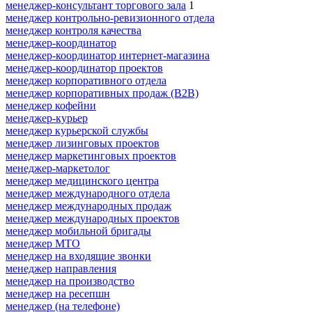
менеджер-консультант торгового зала
1
менеджер контрольно-ревизионного отдела
менеджер контроля качества
менеджер-координатор
менеджер-координатор интернет-магазина
менеджер-координатор проектов
менеджер корпоративного отдела
менеджер корпоративных продаж (B2B)
менеджер кофейни
менеджер-курьер
менеджер курьерской службы
менеджер лизинговых проектов
менеджер маркетинговых проектов
менеджер-маркетолог
менеджер медицинского центра
менеджер международного отдела
менеджер международных продаж
менеджер международных проектов
менеджер мобильной бригады
менеджер МТО
менеджер на входящие звонки
менеджер направления
менеджер на производство
менеджер на ресепшн
менеджер (на телефоне)