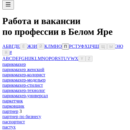
Работа и вакансии
по профессии в Белом Яре
А
Б
В
Г
Д
Е
Ж
З
И
К
Л
М
Н
О
Р
С
Т
У
Ф
Х
Ц
Ч
Ш
Э
Ю
Ё
Й
П
Щ
Ы
#
Я
A
B
C
D
E
F
G
H
I
J
K
L
M
N
O
P
Q
R
S
T
U
V
W
X
Y
Z
парикмахер
парикмахер женский
парикмахер-колорист
парикмахер-модельер
парикмахер-стилист
парикмахер-технолог
парикмахер-универсал
паркетчик
парковщик
партнер
3
партнер по бизнесу
паспортист
пастух