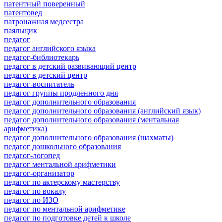
патентный поверенный
патентовед
патронажная медсестра
паяльщик
педагог
педагог английского языка
педагог-библиотекарь
педагог в детский развивающий центр
педагог в детский центр
педагог-воспитатель
педагог группы продленного дня
педагог дополнительного образования
педагог дополнительного образования (английский язык)
педагог дополнительного образования (ментальная
арифметика)
педагог дополнительного образования (шахматы)
педагог дошкольного образования
педагог-логопед
педагог ментальной арифметики
педагог-организатор
педагог по актерскому мастерству
педагог по вокалу
педагог по ИЗО
педагог по ментальной арифметике
педагог по подготовке детей к школе