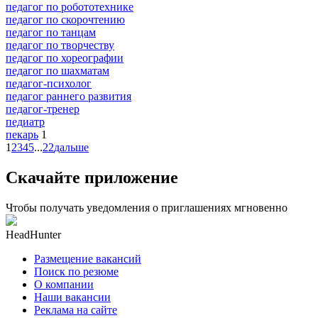
педагог по робототехнике
педагог по скорочтению
педагог по танцам
педагог по творчеству
педагог по хореографии
педагог по шахматам
педагог-психолог
педагог раннего развития
педагог-тренер
педиатр
пекарь
1
1
2
3
4
5
...
22
дальше
Скачайте приложение
Чтобы получать уведомления о приглашениях мгновенно
HeadHunter
Размещение вакансий
Поиск по резюме
О компании
Наши вакансии
Реклама на сайте