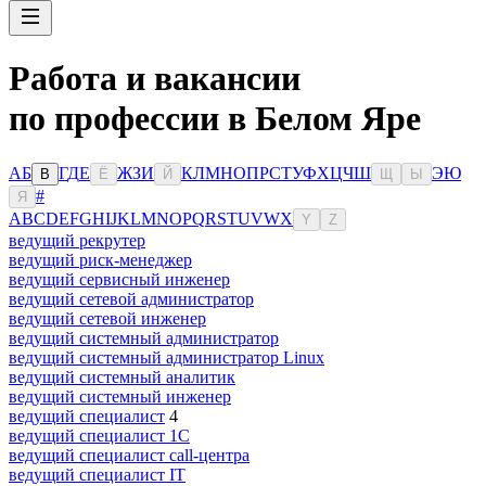
Работа и вакансии
по профессии в Белом Яре
А
Б
Г
Д
Е
Ж
З
И
К
Л
М
Н
О
П
Р
С
Т
У
Ф
Х
Ц
Ч
Ш
Э
Ю
В
Ё
Й
Щ
Ы
#
Я
A
B
C
D
E
F
G
H
I
J
K
L
M
N
O
P
Q
R
S
T
U
V
W
X
Y
Z
ведущий рекрутер
ведущий риск-менеджер
ведущий сервисный инженер
ведущий сетевой администратор
ведущий сетевой инженер
ведущий системный администратор
ведущий системный администратор Linux
ведущий системный аналитик
ведущий системный инженер
ведущий специалист
4
ведущий специалист 1С
ведущий специалист call-центра
ведущий специалист IT