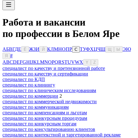
Работа и вакансии
по профессии в Белом Яре
А
Б
В
Г
Д
Е
Ж
З
И
К
Л
М
Н
О
П
Р
Т
У
Ф
Х
Ц
Ч
Ш
Э
Ю
Ё
Й
С
Щ
Ы
#
Я
A
B
C
D
E
F
G
H
I
J
K
L
M
N
O
P
Q
R
S
T
U
V
W
X
Y
Z
специалист по качеству и претензионной работе
специалист по качеству и сертификации
специалист по КДП
специалист по клинингу
специалист по клиническим исследованиям
специалист по коммерции
2
специалист по коммерческой недвижимости
специалист по коммуникациям
специалист по компенсациям и льготам
специалист по конкурсным процедурам
специалист по конкурсным торгам
специалист по консультированию клиентов
специалист по контекстной и таргетированной рекламе