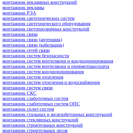
монтажник рекламных конструкций
монтажник рекламы
монтажник РЭА
монтажник сантехнических систем
монтажник сантехнического оборудования
монтажник светопрозрачных конструкций
монтажник связи
монтажник связи (антенщик)
монтажник связи (кабельщик)
монтажник сетей связи
монтажник систем безопасности
монтажник систем вентиляции и кондиционирования
монтажник систем вентиляции и пневмотранспорта
монтажник систем кондиционирования
монтажник систем отопления
монтажник систем отопления и водоснабжения
монтажник систем связи
монтажник СКС
монтажник слаботочных систем
монтажник слаботочных систем ОПС
монтажник сплит-систем
монтажник стальных и железобетонных конструкций
монтажник стеклянных конструкций
монтажник строительных конструкций
монтажник строительных лесов