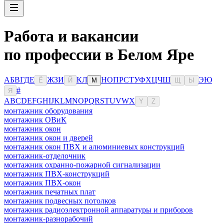
Работа и вакансии
по профессии в Белом Яре
А
Б
В
Г
Д
Е
Ж
З
И
К
Л
Н
О
П
Р
С
Т
У
Ф
Х
Ц
Ч
Ш
Э
Ю
Ё
Й
М
Щ
Ы
#
Я
A
B
C
D
E
F
G
H
I
J
K
L
M
N
O
P
Q
R
S
T
U
V
W
X
Y
Z
монтажник оборудования
монтажник ОВиК
монтажник окон
монтажник окон и дверей
монтажник окон ПВХ и алюминиевых конструкций
монтажник-отделочник
монтажник охранно-пожарной сигнализации
монтажник ПВХ-конструкций
монтажник ПВХ-окон
монтажник печатных плат
монтажник подвесных потолков
монтажник радиоэлектронной аппаратуры и приборов
монтажник-разнорабочий