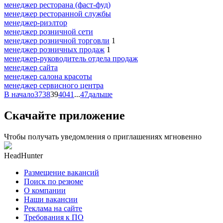
менеджер ресторана (фаст-фуд)
менеджер ресторанной службы
менеджер-риэлтор
менеджер розничной сети
менеджер розничной торговли
1
менеджер розничных продаж
1
менеджер-руководитель отдела продаж
менеджер сайта
менеджер салона красоты
менеджер сервисного центра
В начало
37
38
39
40
41
...
47
дальше
Скачайте приложение
Чтобы получать уведомления о приглашениях мгновенно
HeadHunter
Размещение вакансий
Поиск по резюме
О компании
Наши вакансии
Реклама на сайте
Требования к ПО