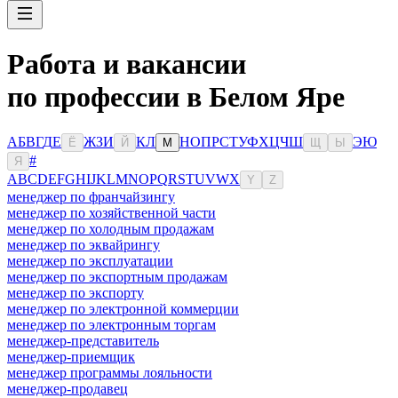
Работа и вакансии
по профессии в Белом Яре
А
Б
В
Г
Д
Е
Ж
З
И
К
Л
Н
О
П
Р
С
Т
У
Ф
Х
Ц
Ч
Ш
Э
Ю
Ё
Й
М
Щ
Ы
#
Я
A
B
C
D
E
F
G
H
I
J
K
L
M
N
O
P
Q
R
S
T
U
V
W
X
Y
Z
менеджер по франчайзингу
менеджер по хозяйственной части
менеджер по холодным продажам
менеджер по эквайрингу
менеджер по эксплуатации
менеджер по экспортным продажам
менеджер по экспорту
менеджер по электронной коммерции
менеджер по электронным торгам
менеджер-представитель
менеджер-приемщик
менеджер программы лояльности
менеджер-продавец