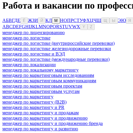
Работа и вакансии по професс
А
Б
В
Г
Д
Е
Ж
З
И
К
Л
Н
О
П
Р
С
Т
У
Ф
Х
Ц
Ч
Ш
Э
Ю
Ё
Й
М
Щ
Ы
Я
A
B
C
D
E
F
G
H
I
J
K
L
M
N
O
P
Q
R
S
T
U
V
W
X
Y
Z
менеджер по лицензированию
менеджер по логистике
менеджер по логистике (внутрироссийские перевозки)
менеджер по логистике железнодорожные перевозки
менеджер по логистике и ВЭД
менеджер по логистике (международные перевозки)
менеджер по локализации
менеджер по локальному маркетингу
менеджер по маркетинговым исследованиям
менеджер по маркетинговым коммуникациям
менеджер по маркетинговым проектам
менеджер по маркетинговым услугам
менеджер по маркетингу
менеджер по маркетингу (B2B)
менеджер по маркетингу и PR
менеджер по маркетингу и продажам
менеджер по маркетингу и продвижению
менеджер по маркетингу и продвижению бренда
менеджер по маркетингу и развитию