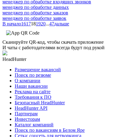
менеджер по обработке входящих звонков
менеджер по обработке данных
менеджер по обработке заказов
менеджер по обработке заявок
В начало
16
17
18
19
20
...
47
дальше
Сканируйте QR-код, чтобы скачать приложение
И чаты с работодателями всегда будут под рукой
HeadHunter
Размещение вакансий
Поиск по резюме
О компании
Наши вакансии
Реклама на сайте
Требования к ПО
Безопасный HeadHunter
HeadHunter API
Партнерам
Инвесторам
Каталог компаний
Поиск по вакансиям в Белом Яре
Сетка: соцсеть для нетворкинга