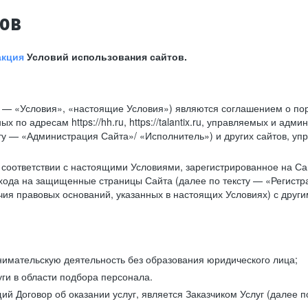
тов
акция
Условий использования сайтов.
у — «Условия», «настоящие Условия») являются соглашением о по
х по адресам https://hh.ru, https://talantix.ru, управляемых и 
тексту — «Администрация Сайта»/ «Исполнитель») и других сайтов,
соответствии с настоящими Условиями, зарегистрированное на Са
хода на защищенные страницы Сайта (далее по тексту — «Регистр
ия правовых оснований, указанных в настоящих Условиях) с дру
имательскую деятельность без образования юридического лица;
ги в области подбора персонала.
 Договор об оказании услуг, является Заказчиком Услуг (далее по