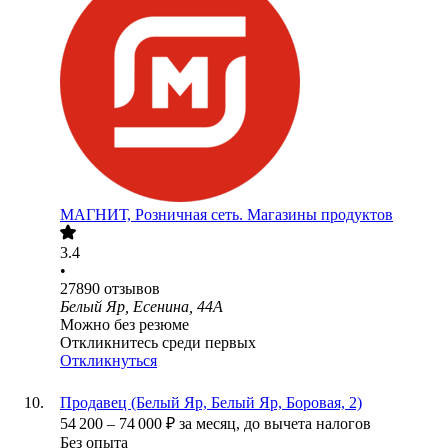
МАГНИТ, Розничная сеть. Магазины продуктов
3.4
•
27890
отзывов
Белый Яр, Есенина, 44А
Можно без резюме
Откликнитесь среди первых
Откликнуться
Продавец (Белый Яр, Белый Яр, Боровая, 2)
54 200
–
74 000
₽
за месяц,
до вычета налогов
Без опыта