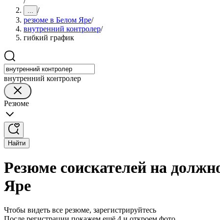
/
/
...
резюме в Белом Яре
/
внутренний контролер
/
гибкий график
внутренний контролер
Резюме
Найти
Резюме соискателей на должн
Яре
Чтобы видеть все резюме, зарегистрируйтесь
После регистрации покажем ещё 4 и откроем фото