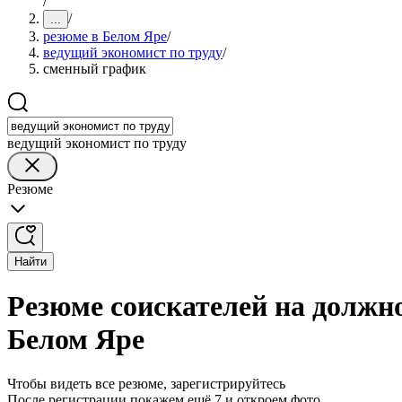
/
/
...
резюме в Белом Яре
/
ведущий экономист по труду
/
сменный график
ведущий экономист по труду
Резюме
Найти
Резюме соискателей на должн
Белом Яре
Чтобы видеть все резюме, зарегистрируйтесь
После регистрации покажем ещё 7 и откроем фото