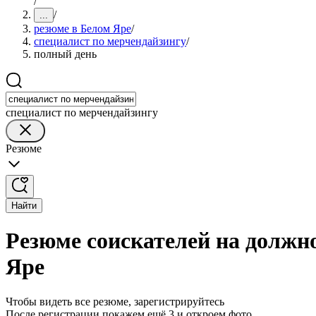
/
/
...
резюме в Белом Яре
/
специалист по мерчендайзингу
/
полный день
специалист по мерчендайзингу
Резюме
Найти
Резюме соискателей на должн
Яре
Чтобы видеть все резюме, зарегистрируйтесь
После регистрации покажем ещё 3 и откроем фото