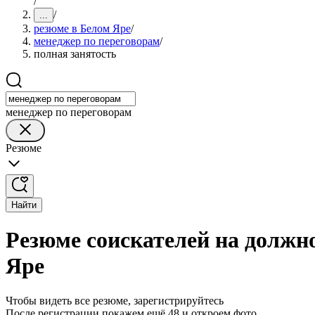
/
/
...
резюме в Белом Яре
/
менеджер по переговорам
/
полная занятость
менеджер по переговорам
Резюме
Найти
Резюме соискателей на должн
Яре
Чтобы видеть все резюме, зарегистрируйтесь
После регистрации покажем ещё 48 и откроем фото