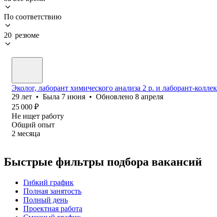
По соответствию
20 резюме
Эколог, лаборант химического анализа 2 р. и лаборант-коллек
29
лет
•
Была
7 июня
•
Обновлено
8 апреля
25 000
₽
Не ищет работу
Общий опыт
2
месяца
Быстрые фильтры подбора вакансий
Гибкий график
Полная занятость
Полный день
Проектная работа