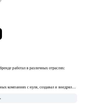
бренде работал в различных отраслях:
ых компаниях с нуля, создавал и внедрял
ь
00 человек для внешних и внутренних