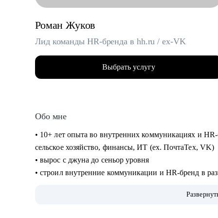
Роман Жуков
Лид команды HR-бренда в hh.ru / ex-VK
Выбрать услугу
Обо мне
• 10+ лет опыта во внутренних коммуникациях и HR-
сельское хозяйство, финансы, ИТ (ех. ПочтаТех, VK)
• вырос с джуна до сеньор уровня
• строил внутренние коммуникации и HR-бренд в разн
EVP, и новые концепции бренда работодателя
Развернут
• организовывал различные мероприятия от 10 до 10
участников