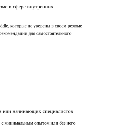
во внутриком, HR-бренд и корпоративный
юме в сфере внутренних
коммуникации, HR-бренд, event-менеджер
iddle, которые не уверены в своем резюме
 рекомендации для самостоятельного
ов или начинающих специалистов
 с минимальным опытом или без него,