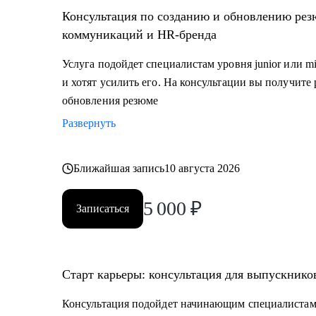
• тем, кто хочет сменить карьерный трек и перейти 
Консультация по созданию и обновлению рез
ивент
коммуникаций и HR-бренда
• специалистам уровня Junior и Middle: внутренние 
Услуга подойдет специалистам уровня junior или m
и хотят усилить его. На консультации вы получите
обновления резюме
Развернуть
Ближайшая запись
10 августа 2026
5 000
₽
Записаться
Старт карьеры: консультация для выпускник
Консультация подойдет начинающим специалистам