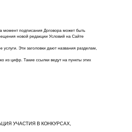
 на момент подписания Договора может быть
мещения новой редакции Условий на Сайте
 услуги. Эти заголовки дают названия разделам,
о из цифр. Такие ссылки ведут на пункты этих
антер», ИНН 7718620740, адрес: 125047,
одская территория Муниципальный округ
я улица, дом 48, помещ. 25
ых резюме с предложениями Соискателей
АЦИЯ УЧАСТИЯ В КОНКУРСАХ,
тра контактной информации Соискателя
тор сайтов: hh.ru, talantix.ru и других
 из Типов регистраций.
луг