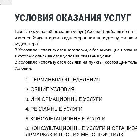
УСЛОВИЯ ОКАЗАНИЯ УСЛУГ
Текст этих условий оказания услуг (Условия) действителен
изменен Хэдхантером в одностороннем порядке путем раз
Хэдхантера.
В Условиях используются заголовки, обозначающие название
в которых описываются условия оказания услуг.
В Условиях используются ссылки на пункты, состоящие тольк
Условий.
1. ТЕРМИНЫ И ОПРЕДЕЛЕНИЯ
2. ОБЩИЕ УСЛОВИЯ
3. ИНФОРМАЦИОННЫЕ УСЛУГИ
1.1. Хэдхантер, или
Хэдхантер, ООО «Хэдх
4. РЕКЛАМНЫЕ УСЛУГИ
HeadHunter, или
г. Москва, внутригор
2.1. Типы и статусы регистрации
5. КОНСУЛЬТАЦИОННЫЕ УСЛУГИ
Исполнитель
Тверской,
2-я
Брестска
Типы регистрации
3.1. Предоставление доступа к базе данн
2.2. Активация услуг
6. КОНСУЛЬТАЦИОННЫЕ УСЛУГИ И ОРГАНИЗ
о трудоустройстве с возможностью просмо
Описание и активация
ЯРМАРКАХ И ПРОЧИХ МЕРОПРИЯТИЯХ
Хэдхантер — администра
2.1.1. Заказчику может быть присвоен один
4.0. Общие условия оказания рекламных ус