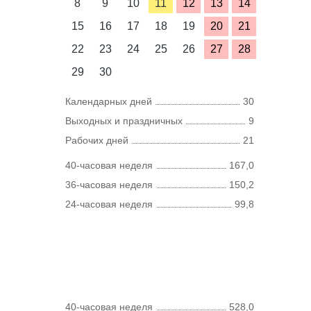
8
9
10
11
12
13
14
15
16
17
18
19
20
21
22
23
24
25
26
27
28
29
30
Календарных дней
30
Выходных и праздничных
9
Рабочих дней
21
40-часовая неделя
167,0
36-часовая неделя
150,2
24-часовая неделя
99,8
40-часовая неделя
528,0