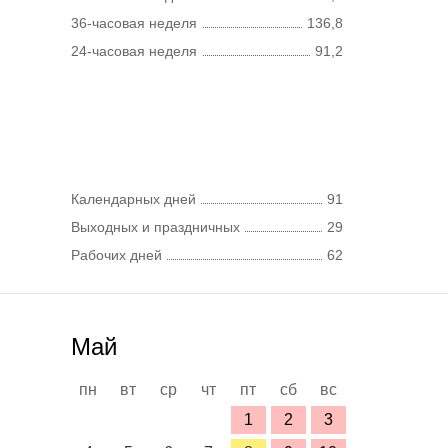
36-часовая неделя
136,8
24-часовая неделя
91,2
Календарных дней
91
Выходных и праздничных
29
Рабочих дней
62
Май
пн
вт
ср
чт
пт
сб
вс
1
2
3