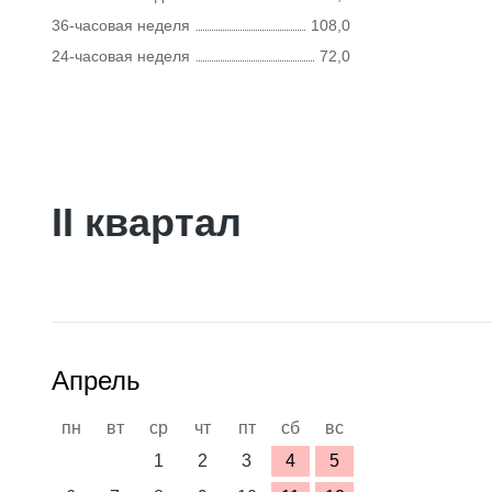
36-часовая неделя
108,0
24-часовая неделя
72,0
II квартал
Апрель
пн
вт
ср
чт
пт
сб
вс
1
2
3
4
5