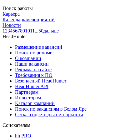
Поиск работы
Карьера
Календарь мероприятий
Новости
1
2
3
4
5
6
7
8
9
10
11
...
50
дальше
HeadHunter
Размещение вакансий
Поиск по резюме
О компании
Наши вакансии
Реклама на сайте
Требования к ПО
Безопасный HeadHunter
HeadHunter API
Партнерам
Инвесторам
Каталог компаний
Поиск по вакансиям в Белом Яре
Сетка: соцсеть для нетворкинга
Соискателям
hh PRO