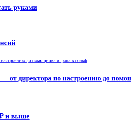
отать руками
ансий
— от директора по настроению до помощ
 ₽ и выше