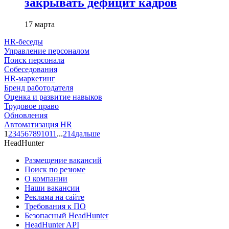
закрывать дефицит кадров
17 марта
HR-беседы
Управление персоналом
Поиск персонала
Собеседования
HR-маркетинг
Бренд работодателя
Оценка и развитие навыков
Трудовое право
Обновления
Автоматизация HR
1
2
3
4
5
6
7
8
9
10
11
...
214
дальше
HeadHunter
Размещение вакансий
Поиск по резюме
О компании
Наши вакансии
Реклама на сайте
Требования к ПО
Безопасный HeadHunter
HeadHunter API