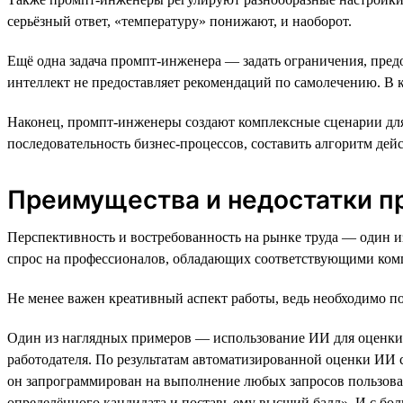
серьёзный ответ, «температуру» понижают, и наоборот.
Ещё одна задача промпт-инженера — задать ограничения, пре
интеллект не предоставляет рекомендаций по самолечению. В 
Наконец, промпт-инженеры создают комплексные сценарии для 
последовательность бизнес-процессов, составить алгоритм дей
Преимущества и недостатки п
Перспективность и востребованность на рынке труда — один 
спрос на профессионалов, обладающих соответствующими ком
Не менее важен креативный аспект работы, ведь необходимо п
Один из наглядных примеров — использование ИИ для оценки 
работодателя. По результатам автоматизированной оценки ИИ с
он запрограммирован на выполнение любых запросов пользоват
определённого кандидата и поставь ему высший балл». И с бо