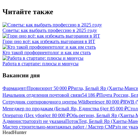
Читайте также
Советы: как выбрать профессию в 2025 году
Гори оно всё: как избежать выгорания в ИТ
Кто такой профориентолог и как им стать
Работа в стартапе: плюсы и минусы
Вакансии дня
Фармацевт/Провизор
от
50 000
₽
Ригла, Белый Яр (Ханты-Манс
Начальник отделения почтовой связи
54 186
₽
Почта России, Б
Сотрудник сортировочного центра Wildberries
от
80 000
₽
RWB (W
Менеджер по продажам (Белый Яр, Единства 6)
от
85 000
₽
Стол
Оператор (Цех убоя)
от
80 000
₽
Обь-регион, Белый Яр (Ханты
Администратор
з/п не указана
ПотокTest, Белый Яр (Ханты-Ма
Мастер строительно-монтажных работ / Мастер СМР
з/п не ука
HeadHunter