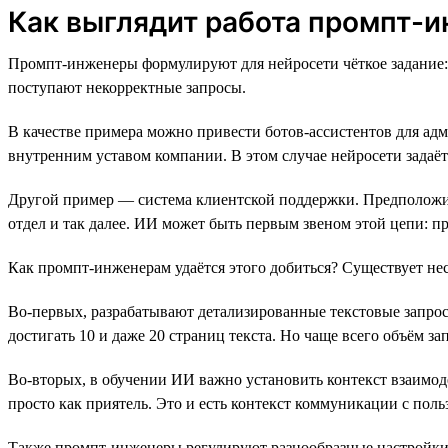
Как выглядит работа промпт-
Промпт-инженеры формулируют для нейросети чёткое задание: 
поступают некорректные запросы.
В качестве примера можно привести ботов-ассистентов для ад
внутренним уставом компании. В этом случае нейросети задаёт
Другой пример — система клиентской поддержки. Предположим,
отдел и так далее. ИИ может быть первым звеном этой цепи: п
Как промпт-инженерам удаётся этого добиться? Существует нес
Во-первых, разрабатывают детализированные текстовые запрос
достигать 10 и даже 20 страниц текста. Но чаще всего объём 
Во-вторых, в обучении ИИ важно установить контекст взаимоде
просто как приятель. Это и есть контекст коммуникации с поль
Также промпт-инженеры регулируют разнообразные настройки мо