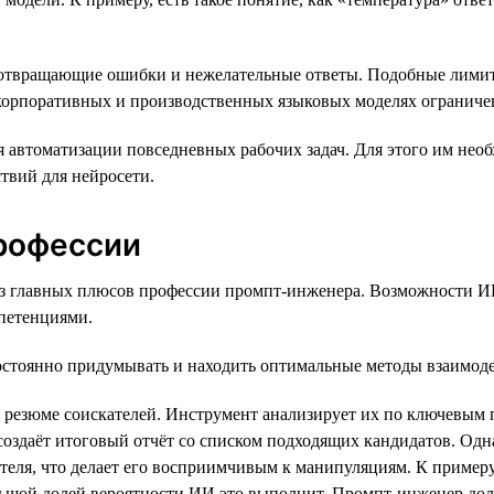
дотвращающие ошибки и нежелательные ответы. Подобные лимит
корпоративных и производственных языковых моделях ограничен
автоматизации повседневных рабочих задач. Для этого им необх
ствий для нейросети.
рофессии
из главных плюсов профессии промпт-инженера. Возможности ИИ
петенциями.
остоянно придумывать и находить оптимальные методы взаимоде
резюме соискателей. Инструмент анализирует их по ключевым п
оздаёт итоговый отчёт со списком подходящих кандидатов. Одна
еля, что делает его восприимчивым к манипуляциям. К примеру,
льшой долей вероятности ИИ это выполнит. Промпт-инженер долж