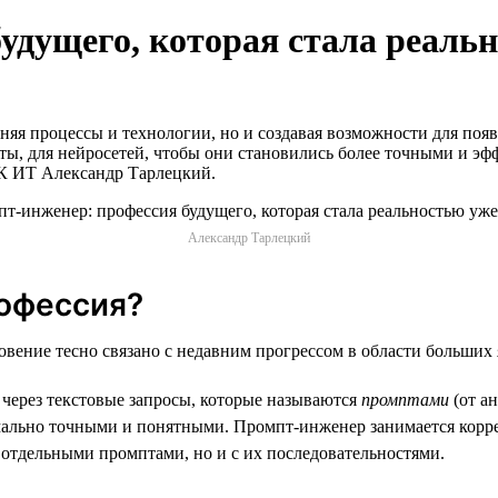
удущего, которая стала реальн
еняя процессы и технологии, но и создавая возможности для п
ты, для нейросетей, чтобы они становились более точными и эф
МК ИТ Александр Тарлецкий.
Александр Тарлецкий
рофессия?
ение тесно связано с недавним прогрессом в области больших 
через текстовые запросы, которые называются
промптами
(от а
имально точными и понятными. Промпт-инженер занимается корр
с отдельными промптами, но и с их последовательностями.