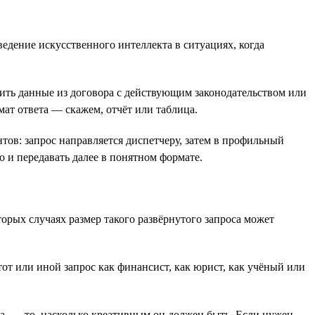
едение искусственного интеллекта в ситуациях, когда
ить данные из договора с действующим законодательством или
мат ответа — скажем, отчёт или таблица.
ов: запрос направляется диспетчеру, затем в профильный
о и передавать далее в понятном формате.
рых случаях размер такого развёрнутого запроса может
тот или иной запрос как финансист, как юрист, как учёный или
а, — то, насколько креативным он должен быть. Если нужен