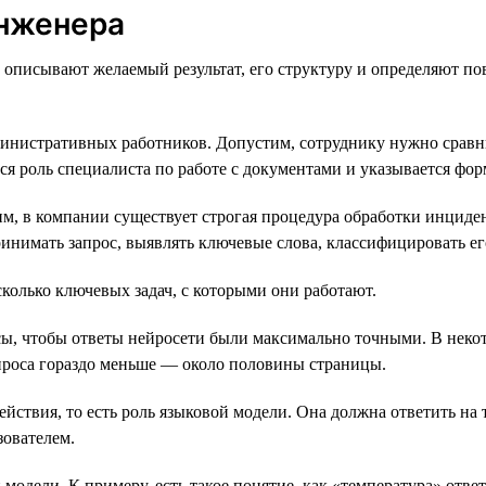
инженера
описывают желаемый результат, его структуру и определяют пов
министративных работников. Допустим, сотруднику нужно сравн
ся роль специалиста по работе с документами и указывается фор
 в компании существует строгая процедура обработки инцидент
ринимать запрос, выявлять ключевые слова, классифицировать ег
колько ключевых задач, с которыми они работают.
ы, чтобы ответы нейросети были максимально точными. В некото
запроса гораздо меньше — около половины страницы.
йствия, то есть роль языковой модели. Она должна ответить на 
зователем.
дели. К примеру, есть такое понятие, как «температура» ответ