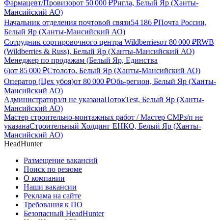
Фармацевт/Провизор
от
50 000
₽
Ригла, Белый Яр (Ханты-
Мансийский АО)
Начальник отделения почтовой связи
54 186
₽
Почта России,
Белый Яр (Ханты-Мансийский АО)
Сотрудник сортировочного центра Wildberries
от
80 000
₽
RWB
(Wildberries & Russ), Белый Яр (Ханты-Мансийский АО)
Менеджер по продажам (Белый Яр, Единства
6)
от
85 000
₽
Столото, Белый Яр (Ханты-Мансийский АО)
Оператор (Цех убоя)
от
80 000
₽
Обь-регион, Белый Яр (Ханты-
Мансийский АО)
Администратор
з/п не указана
ПотокTest, Белый Яр (Ханты-
Мансийский АО)
Мастер строительно-монтажных работ / Мастер СМР
з/п не
указана
Строительный Холдинг ЕНКО, Белый Яр (Ханты-
Мансийский АО)
HeadHunter
Размещение вакансий
Поиск по резюме
О компании
Наши вакансии
Реклама на сайте
Требования к ПО
Безопасный HeadHunter