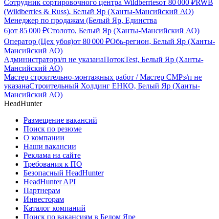
Сотрудник сортировочного центра Wildberries
от
80 000
₽
RWB
(Wildberries & Russ), Белый Яр (Ханты-Мансийский АО)
Менеджер по продажам (Белый Яр, Единства
6)
от
85 000
₽
Столото, Белый Яр (Ханты-Мансийский АО)
Оператор (Цех убоя)
от
80 000
₽
Обь-регион, Белый Яр (Ханты-
Мансийский АО)
Администратор
з/п не указана
ПотокTest, Белый Яр (Ханты-
Мансийский АО)
Мастер строительно-монтажных работ / Мастер СМР
з/п не
указана
Строительный Холдинг ЕНКО, Белый Яр (Ханты-
Мансийский АО)
HeadHunter
Размещение вакансий
Поиск по резюме
О компании
Наши вакансии
Реклама на сайте
Требования к ПО
Безопасный HeadHunter
HeadHunter API
Партнерам
Инвесторам
Каталог компаний
Поиск по вакансиям в Белом Яре