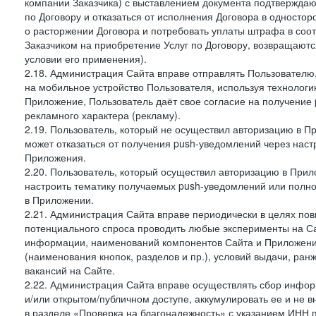
компании Заказчика) с выставлением документа подтверждаю
по Договору и отказаться от исполнения Договора в односто
о расторжении Договора и потребовать уплаты штрафа в соот
Заказчиком на приобретение Услуг по Договору, возвращаютс
условии его применения).
2.18. Администрация Сайта вправе отправлять Пользовател
на мобильное устройство Пользователя, используя технолог
Приложение, Пользователь даёт свое согласие на получение
рекламного характера (рекламу).
2.19. Пользователь, который не осуществил авторизацию в Пр
может отказаться от получения push-уведомлений через наст
Приложения.
2.20. Пользователь, который осуществил авторизацию в Прил
настроить тематику получаемых push-уведомлений или полнос
в Приложении.
2.21. Администрация Сайта вправе периодически в целях пов
потенциального спроса проводить любые эксперименты на Са
информации, наименований компонентов Сайта и Приложени
(наименования кнопок, разделов и пр.), условий выдачи, ран
вакансий на Сайте.
2.22. Администрация Сайта вправе осуществлять сбор инфо
и/или открытом/публичном доступе, аккумулировать ее и не в
в разделе «Проверка на благонадежность» с указанием ИНН 