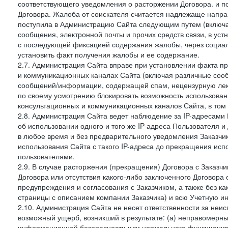
соответствующего уведомления о расторжении Договора. и п
Договора. Жалоба от соискателя считается надлежаще напра
поступила в Администрацию Сайта следующим путем (включая
сообщения, электронной почты и прочих средств связи, в уст
с последующей фиксацией содержания жалобы, через социа
установить факт получения жалобы и ее содержание.
2.7. Администрация Сайта вправе при установлении факта 
и коммуникационных каналах Сайта (включая различные сооб
сообщений/информации, содержащей спам, нецензурную лекс
по своему усмотрению блокировать возможность использов
консультационных и коммуникационных каналов Сайта, в том 
2.8. Администрация Сайта ведет наблюдение за IP-адресами 
об использовании одного и того же IP-адреса Пользователя 
в любое время и без предварительного уведомления Заказчи
использования Сайта с такого IP-адреса до прекращения исп
пользователями.
2.9. В случае расторжения (прекращения) Договора с Заказч
Договора или отсутствия какого-либо заключенного Договора
предупреждения и согласования с Заказчиком, а также без к
страницы с описанием компании Заказчика) и всю Учетную и
2.10. Администрация Сайта не несет ответственности за неи
возможный ущерб, возникший в результате: (а) неправомерн
информационной безопасности или нормального функциониров