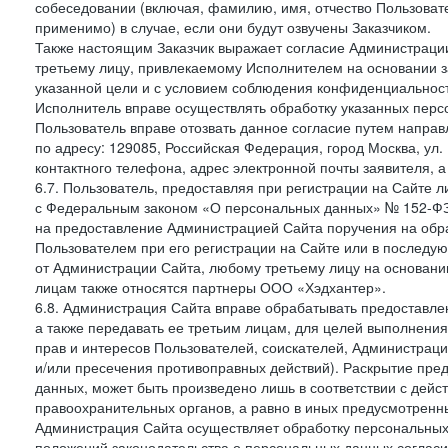
собеседовании (включая, фамилию, имя, отчество Пользоват
применимо) в случае, если они будут озвучены Заказчиком.
Также настоящим Заказчик выражает согласие Администраци
третьему лицу, привлекаемому Исполнителем на основании з
указанной цели и с условием соблюдения конфиденциальнос
Исполнитель вправе осуществлять обработку указанных персо
Пользователь вправе отозвать данное согласие путем напра
по адресу: 129085, Российская Федерация, город Москва, ул.
контактного телефона, адрес электронной почты заявителя, а
6.7. Пользователь, предоставляя при регистрации на Сайте 
с Федеральным законом «О персональных данных» № 152-ФЗ о
на предоставление Администрацией Сайта поручения на обр
Пользователем при его регистрации на Сайте или в последу
от Администрации Сайта, любому третьему лицу на основани
лицам также относятся партнеры ООО «Хэдхантер».
6.8. Администрация Сайта вправе обрабатывать предоставл
а также передавать ее третьим лицам, для целей выполнени
прав и интересов Пользователей, соискателей, Администраци
и/или пресечения противоправных действий). Раскрытие пр
данных, может быть произведено лишь в соответствии с дей
правоохранительных органов, а равно в иных предусмотренн
Администрация Сайта осуществляет обработку персональных
положений законодательства о персональных данных согласи