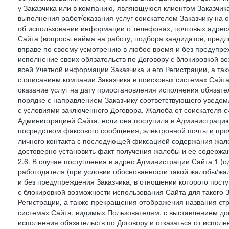
у Заказчика или в компанию, являющуюся клиентом Заказчика
выполнения работ/оказания услуг соискателем Заказчику на о
об использовании информации о телефонах, почтовых адреса
Сайта (вопросы найма на работу, подбора кандидатов, пред
вправе по своему усмотрению в любое время и без предупреж
исполнение своих обязательств по Договору с блокировкой в
всей Учетной информации Заказчика и его Регистрации, а т
с описанием компании Заказчика в поисковых системах Сайт
оказание услуг на дату приостановления исполнения обязате
порядке с направлением Заказчику соответствующего уведом
с условиями заключенного Договора. Жалоба от соискателя 
Администрацией Сайта, если она поступила в Администрацию 
посредством факсового сообщения, электронной почты и проч
личного контакта с последующей фиксацией содержания жал
достоверно установить факт получения жалобы и ее содержа
2.6. В случае поступления в адрес Администрации Сайта 1 (од
работодателя (при условии обоснованности такой жалобы/жа
и без предупреждения Заказчика, в отношении которого пост
с блокировкой возможности использования Сайта для такого 
Регистрации, а также прекращения отображения названия ст
системах Сайта, видимых Пользователям, с выставлением до
исполнения обязательств по Договору и отказаться от испол