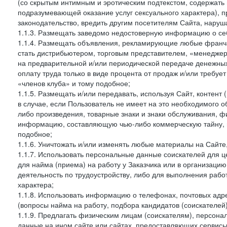
(со скрытым интимным и эротическим подтекстом, содержать
подразумевающей оказание услуг сексуального характера), 
законодательство, вредить другим посетителям Сайта, наруша
1.1.3. Размещать заведомо недостоверную информацию о себ
1.1.4. Размещать объявления, рекламирующие любые франча
стать дистрибьютером, торговым представителем, «менедже
на предварительной и/или периодической передаче денежны
оплату труда только в виде процента от продаж и/или требуе
«членов клуба» и тому подобное;
1.1.5. Размещать и/или передавать, используя Сайт, контент
в случае, если Пользователь не имеет на это необходимого 
либо произведения, товарные знаки и знаки обслуживания,
информацию, составляющую чью-либо коммерческую тайну, и
подобное;
1.1.6. Уничтожать и/или изменять любые материалы на Сайте
1.1.7. Использовать персональные данные соискателей для ц
для найма (приема) на работу у Заказчика или в организаци
деятельность по трудоустройству, либо для выполнения рабо
характера;
1.1.8. Использовать информацию о телефонах, почтовых адре
(вопросы найма на работу, подбора кандидатов (соискателей
1.1.9. Предлагать физическим лицам (соискателям), персон
данные на ином сайте или сайтах, предоставляющих сервисы 