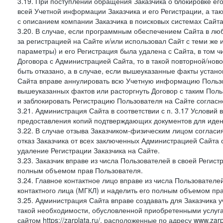
3.19. При поступлении обращения Заказчика о блокировке е
всей Учетной информации Заказчика и его Регистрации, а т
с описанием компании Заказчика в поисковых системах Сайт
3.20. В случае, если программным обеспечением Сайта в лю
за регистрацией на Сайте и/или использовал Сайт с теми же
параметры) и его Регистрация была удалена с Сайта, в том 
Договора с Администрацией Сайта, то в такой повторной/но
быть отказано, а в случае, если вышеуказанные факты уста
Сайта вправе аннулировать всю Учетную информацию Пользо
вышеуказанных фактов или расторгнуть Договор с таким По
и заблокировать Регистрацию Пользователя на Сайте согласн
3.21. Администрация Сайта в соответствии с п. 3.17 Условий
предоставления копий подтверждающих документов для идент
3.22. В случае отзыва Заказчиком-физическим лицом согласи
отказ Заказчика от всех заключенных Администрацией Сайта с
удаление Регистрации Заказчика на Сайте.
3.23. Заказчик вправе из числа Пользователей в своей Регист
полным объемом прав Пользователя.
3.24. Главное контактное лицо вправе из числа Пользователе
контактного лица (МГКЛ) и наделить его полным объемом пр
3.25. Администрация Сайта вправе создавать для Заказчика уче
такой необходимости, обусловленной приобретенными услугам
сайтом https://zarplata.ru/, расположенные по адресу www.zarpl