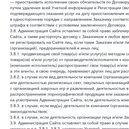
— приостановить исполнение своих обязательств по Договору
путем удаления всей Учетной информации и Регистрации (вк
подтверждающего оказание услуг на дату приостановления ис
в одностороннем порядке с направлением Заказчику соответ
штрафа в соответствии с условиями заключенного Договора.
3.8. Администрация Сайта оставляет за собой право заблоки
Сайта, а также расторгнуть договор с Заказчиком в любое в
не регистрировать на Сайте лиц, если такие Заказчик и/или 
(организаций), предпринимателей и иных лиц:
3.8.1. продвигающие свой товар(ы) и/или услугу(и) методом 
товара(ов) и/или услуг(и) от производителя/исполнителя к к
(компания-исполнитель) распространяет свои товар(ы) и/или 
а эти агенты, в свою очередь, привлекают других лиц для ра
3.8.2. в случае если вид деятельности компании (организаци
или деятельностью религиозных сект, оккультных организаций
с организацией азартных игр и развлечений, деятельностью 
распространением порнографической продукции или оказанием
на усмотрение Администрации Сайта, если деятельность ком
3.8.3. в случае, если вид(ы) деятельности компании (органи
законодательством;
3.8.4. в случае, если деятельность организации лица и/или З
3.9. Администрация Сайта оставляет за собой право в случа
указанные в п. 3.8.1.-3.8.3. настоящих Условий, приостанови