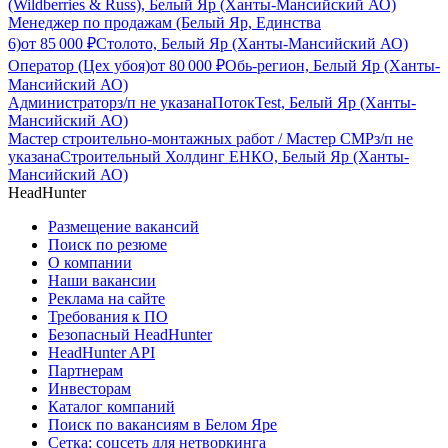
(Wildberries & Russ), Белый Яр (Ханты-Мансийский АО)
Менеджер по продажам (Белый Яр, Единства
6)
от
85 000
₽
Столото, Белый Яр (Ханты-Мансийский АО)
Оператор (Цех убоя)
от
80 000
₽
Обь-регион, Белый Яр (Ханты-
Мансийский АО)
Администратор
з/п не указана
ПотокTest, Белый Яр (Ханты-
Мансийский АО)
Мастер строительно-монтажных работ / Мастер СМР
з/п не
указана
Строительный Холдинг ЕНКО, Белый Яр (Ханты-
Мансийский АО)
HeadHunter
Размещение вакансий
Поиск по резюме
О компании
Наши вакансии
Реклама на сайте
Требования к ПО
Безопасный HeadHunter
HeadHunter API
Партнерам
Инвесторам
Каталог компаний
Поиск по вакансиям в Белом Яре
Сетка: соцсеть для нетворкинга