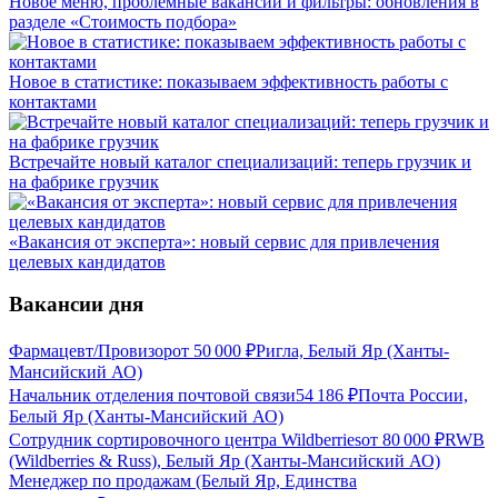
Новое меню, проблемные вакансии и фильтры: обновления в
разделе «Стоимость подбора»
Новое в статистике: показываем эффективность работы с
контактами
Встречайте новый каталог специализаций: теперь грузчик и
на фабрике грузчик
«Вакансия от эксперта»: новый сервис для привлечения
целевых кандидатов
Вакансии дня
Фармацевт/Провизор
от
50 000
₽
Ригла, Белый Яр (Ханты-
Мансийский АО)
Начальник отделения почтовой связи
54 186
₽
Почта России,
Белый Яр (Ханты-Мансийский АО)
Сотрудник сортировочного центра Wildberries
от
80 000
₽
RWB
(Wildberries & Russ), Белый Яр (Ханты-Мансийский АО)
Менеджер по продажам (Белый Яр, Единства