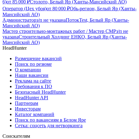
6)
от
85 000
₽
Столото, Белый Яр (Ханты-Мансийский АО)
Оператор (Цех убоя)
от
80 000
₽
Обь-регион, Белый Яр (Ханты-
Мансийский АО)
Администратор
з/п не указана
ПотокTest, Белый Яр (Ханты-
Мансийский АО)
Мастер строительно-монтажных работ / Мастер СМР
з/п не
указана
Строительный Холдинг ЕНКО, Белый Яр (Ханты-
Мансийский АО)
HeadHunter
Размещение вакансий
Поиск по резюме
О компании
Наши вакансии
Реклама на сайте
Требования к ПО
Безопасный HeadHunter
HeadHunter API
Партнерам
Инвесторам
Каталог компаний
Поиск по вакансиям в Белом Яре
Сетка: соцсеть для нетворкинга
Соискателям