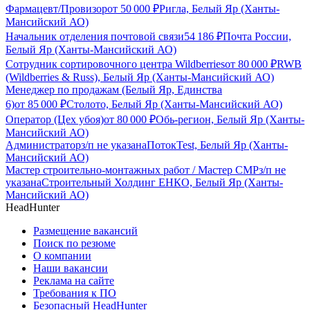
Фармацевт/Провизор
от
50 000
₽
Ригла, Белый Яр (Ханты-
Мансийский АО)
Начальник отделения почтовой связи
54 186
₽
Почта России,
Белый Яр (Ханты-Мансийский АО)
Сотрудник сортировочного центра Wildberries
от
80 000
₽
RWB
(Wildberries & Russ), Белый Яр (Ханты-Мансийский АО)
Менеджер по продажам (Белый Яр, Единства
6)
от
85 000
₽
Столото, Белый Яр (Ханты-Мансийский АО)
Оператор (Цех убоя)
от
80 000
₽
Обь-регион, Белый Яр (Ханты-
Мансийский АО)
Администратор
з/п не указана
ПотокTest, Белый Яр (Ханты-
Мансийский АО)
Мастер строительно-монтажных работ / Мастер СМР
з/п не
указана
Строительный Холдинг ЕНКО, Белый Яр (Ханты-
Мансийский АО)
HeadHunter
Размещение вакансий
Поиск по резюме
О компании
Наши вакансии
Реклама на сайте
Требования к ПО
Безопасный HeadHunter